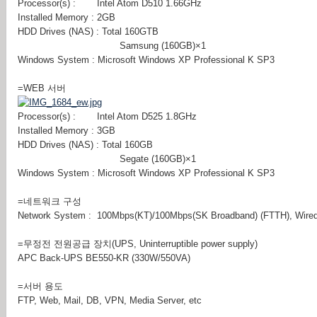
Processor(s) : Intel Atom D510 1.66GHz
Installed Memory : 2GB
HDD Drives (NAS) : Total 160GTB
Samsung (160GB)×1
Windows System : Microsoft Windows XP Professional K SP3
=WEB 서버
Processor(s) : Intel Atom D525 1.8GHz
Installed Memory : 3GB
HDD Drives (NAS) : Total 160GB
Segate (160GB)×1
Windows System : Microsoft Windows XP Professional K SP3
=네트워크 구성
Network System : 100Mbps(KT)/100Mbps(SK Broadband) (FTTH), Wired/Wi
=무정전 전원공급 장치(UPS, Uninterruptible power supply)
APC Back-UPS BE550-KR (330W/550VA)
=서버 용도
FTP, Web, Mail, DB, VPN, Media Server, etc