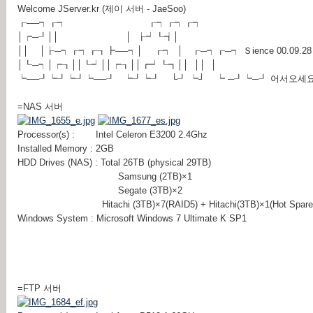
Welcome JServer.kr (제이 서버 - JaeSoo)
┎──┑┎┑ ┎┑┎┑┎┑
│┍─┚││ │ ┟┙┖┪│
││ │┟─┑┎┑┎┒┣──┑│ ┎┑ │ ┎─┑┎─┑ Ｓience 00.09.28 Thu
│┖─┑│┍┒││┖┙││┍┒││┏┙┖┓││ ││ │
┕──┚┕┚┕┚┕──┚ ┕┚┕┚ └┚ ┕┘ ┕ ─┚┕─┚ 어서오세요
=NAS 서버
Processor(s) : Intel Celeron E3200 2.4Ghz
Installed Memory : 2GB
HDD Drives (NAS) : Total 26TB (physical 29TB)
Samsung (2TB)×1
Segate (3TB)×2
Hitachi (3TB)×7(RAID5) + Hitachi(3TB)×1(Hot Spare
Windows System : Microsoft Windows 7 Ultimate K SP1
=FTP 서버