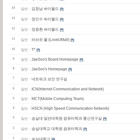
14
김창남 싸이월드
일반
13
장인수 싸이월드
일반
12
정용환 싸이월드
일반
11
러브유 몰 (LoveUMall)
일반
10
T*
일반
9
JaeSoo's Board Homepage
일반
8
JaeSoo's Homepage
일반
7
네트워크 보안 연구실
일반
6
ICN(Internet Communication and Network)
일반
5
MCT(Mobile Computing Team)
일반
4
HSCN (High Speed Communication Network)
일반
3
숭실대 일반대학원 컴퓨터학과 통신연구실
일반
2
숭실대학교 대학원 컴퓨터학과
일반
1
숭실대학교
일반