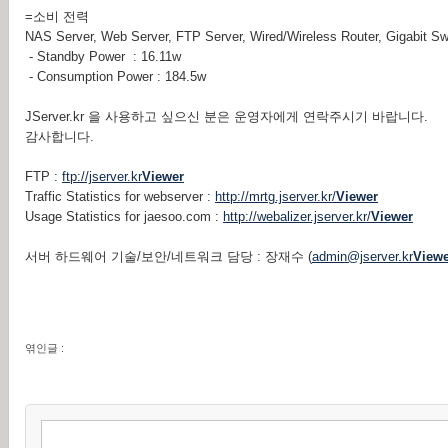
=소비 전력
NAS Server, Web Server, FTP Server, Wired/Wireless Router, Gigabit Sw
- Standby Power : 16.11w
- Consumption Power : 184.5w
JServer.kr 을 사용하고 싶으신 분은 운영자에게 연락주시기 바랍니다.
감사합니다.
FTP :
ftp://jserver.kr
Viewer
Traffic Statistics for webserver :
http://mrtg.jserver.kr/
Viewer
Usage Statistics for jaesoo.com :
http://webalizer.jserver.kr/
Viewer
서버 하드웨어 기술/보안/네트워크 담당 : 장재수 (
admin@jserver.kr
Viewe
엮인글 :