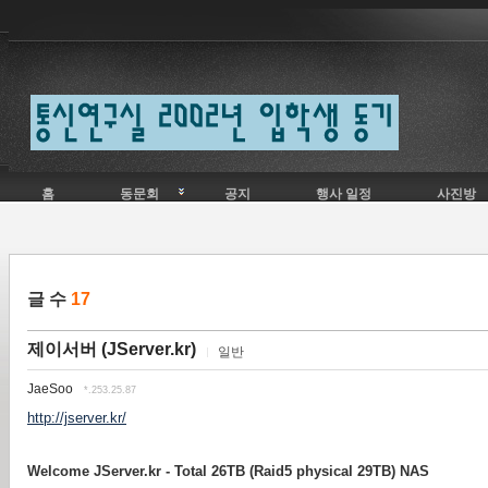
Skip to content
홈
동문회
공지
행사 일정
사진방
글 수
17
제이서버 (JServer.kr)
일반
JaeSoo
*.253.25.87
http://jserver.kr/
Welcome JServer.kr - Total 26TB (Raid5 physical 29TB) NAS