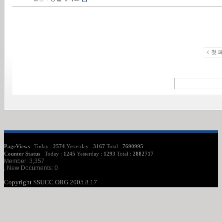
첫 
PageViews
Today :
2574
Yesterday :
3167
Total :
7690995
Counter Status
Today :
1245
Yesterday :
1293
Total :
2882717
Member: 3,357
, New Documents: 0
Copyright SSUCC.ORG 2005.8.17