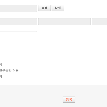
검색
삭제
용
친구들만 허용
지