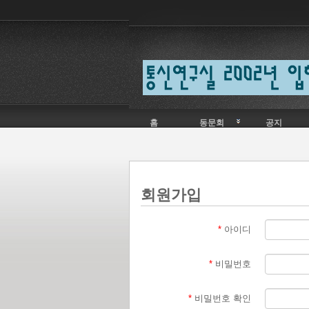
Skip to content
홈
동문회
공지
회원가입
*
아이디
*
비밀번호
*
비밀번호 확인